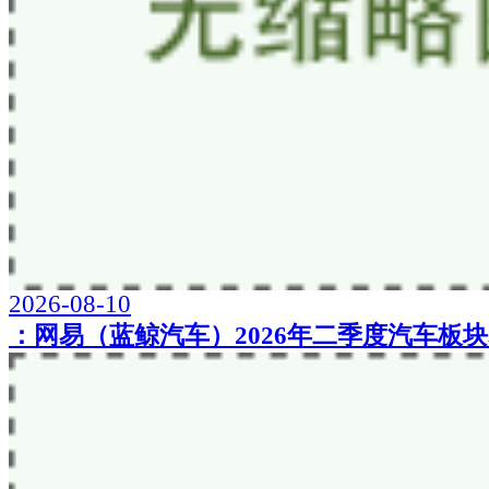
2026-08-10
：网易（蓝鲸汽车）2026年二季度汽车板