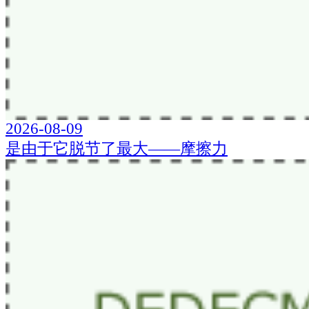
2026-08-09
是由于它脱节了最大——摩擦力