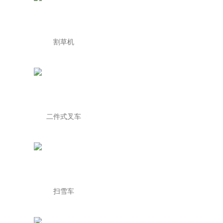
割草机
二件式叉车
扫雪车