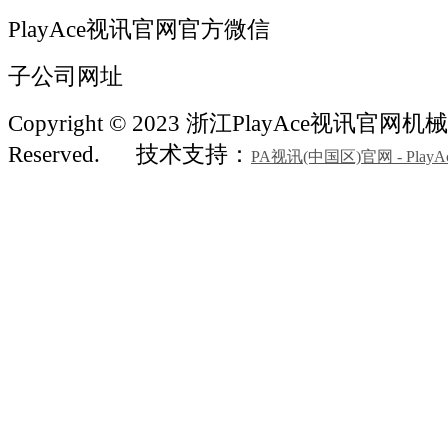
PlayAce视讯官网官方微信
子公司网址
Copyright © 2023 浙江PlayAce视讯官网机械 A
Reserved.
技术支持：
PA视讯(中国区)官网 - PlayA