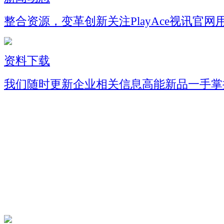
整合资源，变革创新关注PlayAce视讯官
资料下载
我们随时更新企业相关信息高能新品一手掌
关于我们
机械自动化
机械常识
联系我们