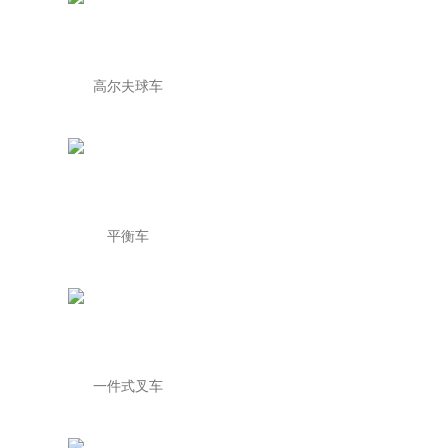
高尔夫球车
平衡车
一件式叉车