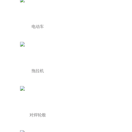
电动车
拖拉机
对焊轮毂