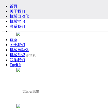
首页
关于我们
机械自动化
机械常识
联系我们
English
首页
关于我们
机械自动化
机械常识
割草机
联系我们
English
高尔夫球车